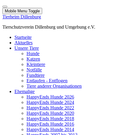
Mobile Menu Toggle
Tierheim Dillenburg
Tierschutzverein Dillenburg und Umgebung e.V.
Startseite
Aktuelles
Unsere Tiere
Hunde
Katzen
Kleintiere
Notfälle
Fundtiere
Entlaufen - Entflogen
Tiere anderer Organisationen
Ehemalige
HappyEnds Hunde 2026
HappyEnds Hunde 2024
HappyEnds Hunde 2022
HappyEnds Hunde 2020
HappyEnds Hunde 2018
HappyEnds Hunde 2016
HappyEnds Hunde 2014
HappyEnds 2007 bis 2012