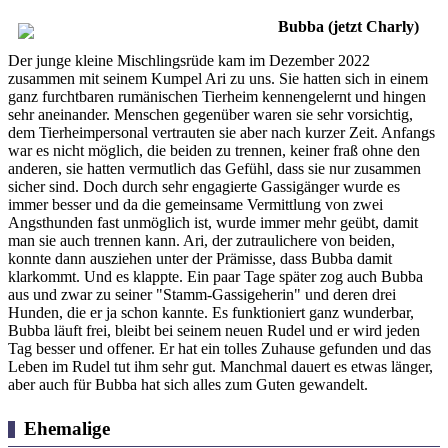
Bubba (jetzt Charly)
Der junge kleine Mischlingsrüde kam im Dezember 2022
zusammen mit seinem Kumpel Ari zu uns. Sie hatten sich in einem
ganz furchtbaren rumänischen Tierheim kennengelernt und hingen
sehr aneinander. Menschen gegenüber waren sie sehr vorsichtig,
dem Tierheimpersonal vertrauten sie aber nach kurzer Zeit. Anfangs
war es nicht möglich, die beiden zu trennen, keiner fraß ohne den
anderen, sie hatten vermutlich das Gefühl, dass sie nur zusammen
sicher sind. Doch durch sehr engagierte Gassigänger wurde es
immer besser und da die gemeinsame Vermittlung von zwei
Angsthunden fast unmöglich ist, wurde immer mehr geübt, damit
man sie auch trennen kann. Ari, der zutraulichere von beiden,
konnte dann ausziehen unter der Prämisse, dass Bubba damit
klarkommt. Und es klappte. Ein paar Tage später zog auch Bubba
aus und zwar zu seiner "Stamm-Gassigeherin" und deren drei
Hunden, die er ja schon kannte. Es funktioniert ganz wunderbar,
Bubba läuft frei, bleibt bei seinem neuen Rudel und er wird jeden
Tag besser und offener. Er hat ein tolles Zuhause gefunden und das
Leben im Rudel tut ihm sehr gut. Manchmal dauert es etwas länger,
aber auch für Bubba hat sich alles zum Guten gewandelt.
Ehemalige