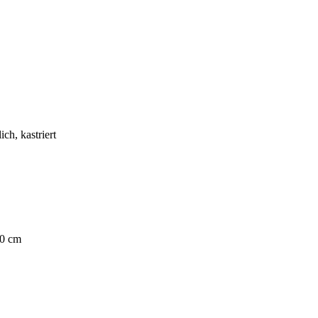
h, kastriert
60 cm