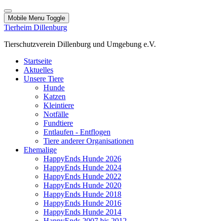
Mobile Menu Toggle
Tierheim Dillenburg
Tierschutzverein Dillenburg und Umgebung e.V.
Startseite
Aktuelles
Unsere Tiere
Hunde
Katzen
Kleintiere
Notfälle
Fundtiere
Entlaufen - Entflogen
Tiere anderer Organisationen
Ehemalige
HappyEnds Hunde 2026
HappyEnds Hunde 2024
HappyEnds Hunde 2022
HappyEnds Hunde 2020
HappyEnds Hunde 2018
HappyEnds Hunde 2016
HappyEnds Hunde 2014
HappyEnds 2007 bis 2012